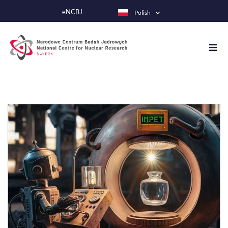
Przejdź
eNCBJ
Polish
do
treści