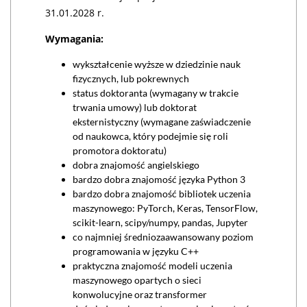
31.01.2028 r.
Wymagania:
wykształcenie wyższe w dziedzinie nauk
fizycznych, lub pokrewnych
status doktoranta (wymagany w trakcie
trwania umowy) lub doktorat
eksternistyczny (wymagane zaświadczenie
od naukowca, który podejmie się roli
promotora doktoratu)
dobra znajomość angielskiego
bardzo dobra znajomość języka Python 3
bardzo dobra znajomość bibliotek uczenia
maszynowego: PyTorch, Keras, TensorFlow,
scikit-learn, scipy/numpy, pandas, Jupyter
co najmniej średniozaawansowany poziom
programowania w języku C++
praktyczna znajomość modeli uczenia
maszynowego opartych o sieci
konwolucyjne oraz transformer