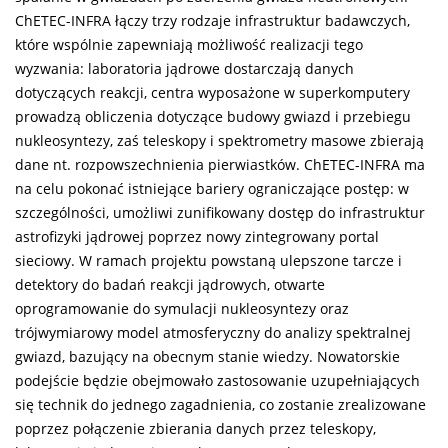
ChETEC-INFRA łączy trzy rodzaje infrastruktur badawczych,
które wspólnie zapewniają możliwość realizacji tego
wyzwania: laboratoria jądrowe dostarczają danych
dotyczących reakcji, centra wyposażone w superkomputery
prowadzą obliczenia dotyczące budowy gwiazd i przebiegu
nukleosyntezy, zaś teleskopy i spektrometry masowe zbierają
dane nt. rozpowszechnienia pierwiastków. ChETEC-INFRA ma
na celu pokonać istniejące bariery ograniczające postęp: w
szczególności, umożliwi zunifikowany dostęp do infrastruktur
astrofizyki jądrowej poprzez nowy zintegrowany portal
sieciowy. W ramach projektu powstaną ulepszone tarcze i
detektory do badań reakcji jądrowych, otwarte
oprogramowanie do symulacji nukleosyntezy oraz
trójwymiarowy model atmosferyczny do analizy spektralnej
gwiazd, bazujący na obecnym stanie wiedzy. Nowatorskie
podejście będzie obejmowało zastosowanie uzupełniających
się technik do jednego zagadnienia, co zostanie zrealizowane
poprzez połączenie zbierania danych przez teleskopy,