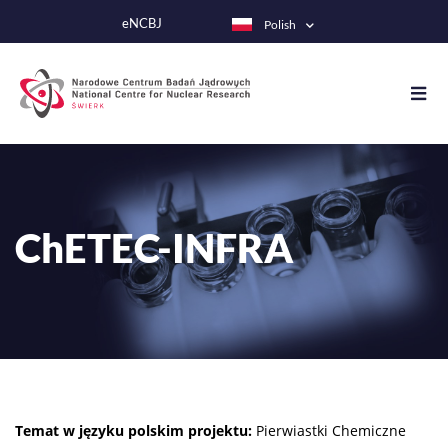
Przejdź
eNCBJ
Polish
do
treści
ChETEC-INFRA
Temat w języku pol­skim pro­jektu:
Pierwiastki Chemiczne