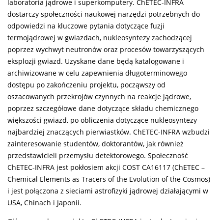
laboratoria jądrowe i superkomputery. ChETEC-INFRA
dostarczy społeczności naukowej narzędzi potrzebnych do
odpowiedzi na kluczowe pytania dotyczące fuzji
termojądrowej w gwiazdach, nukleosyntezy zachodzącej
poprzez wychwyt neutronów oraz procesów towarzyszących
eksplozji gwiazd. Uzyskane dane będą katalogowane i
archiwizowane w celu zapewnienia długoterminowego
dostępu po zakończeniu projektu, począwszy od
oszacowanych przekrojów czynnych na reakcje jądrowe,
poprzez szczegółowe dane dotyczące składu chemicznego
większości gwiazd, po obliczenia dotyczące nukleosyntezy
najbardziej znaczących pierwiastków. ChETEC-INFRA wzbudzi
zainteresowanie studentów, doktorantów, jak również
przedstawicieli przemysłu detektorowego. Społeczność
ChETEC-INFRA jest pokłosiem akcji COST CA16117 (ChETEC –
Chemical Elements as Tracers of the Evolution of the Cosmos)
i jest połączona z sieciami astrofizyki jądrowej działającymi w
USA, Chinach i Japonii.