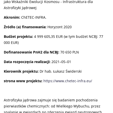
jako Wskaźniki Ewolucji Kosmosu - Infrastruktura dla
Astrofizyki Jądrowej
Akro­nim:
ChETEC-INFRA.
Źró­dło (a) finan­so­wa­nia:
Horyzont 2020
Budżet pro­jektu:
4 999 605,35 EUR (w tym budżet NCBJ: 77
000 EUR)
Dofinansowanie PnH2 dla NCBJ:
70 650 PLN
Data roz­po­czę­cia reali­za­cji:
2021–05–01
Kie­row­nik pro­jektu:
Dr hab. Łukasz Świderski
strona www pro­jektu:
https://www.chetec-infra.eu/
Astrofizyka jądrowa zajmuje się badaniem pochodzenia
pierwiastków chemicznych: od Wielkiego Wybuchu, przez
spalanie w gwiazdach po zderzenia gwiazd neutronowych.