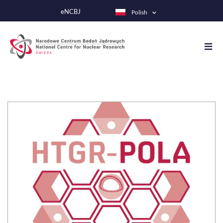
Przejdź
eNCBJ
Polish
do
treści