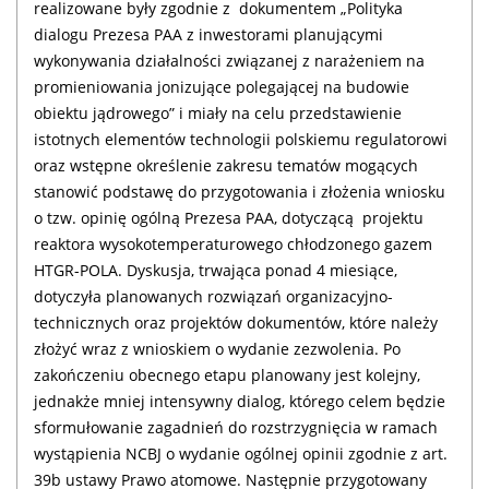
realizowane były zgodnie z
dokumentem „Polityka
dialogu Prezesa PAA z inwestorami planującymi
wykonywania działalności związanej z narażeniem na
promieniowania jonizujące polegającej na budowie
obiektu jądrowego” i miały na celu przedstawienie
istotnych elementów technologii polskiemu regulatorowi
oraz wstępne określenie zakresu tematów mogących
stanowić podstawę do przygotowania i złożenia wniosku
o tzw. opinię ogólną Prezesa PAA, dotyczącą
projektu
reaktora wysokotemperaturowego chłodzonego gazem
HTGR-POLA. Dyskusja, trwająca ponad 4 miesiące,
dotyczyła planowanych rozwiązań organizacyjno-
technicznych oraz projektów dokumentów, które należy
złożyć wraz z wnioskiem o wydanie zezwolenia. Po
zakończeniu obecnego etapu planowany jest kolejny,
jednakże mniej intensywny dialog, którego celem będzie
sformułowanie zagadnień do rozstrzygnięcia w ramach
wystąpienia NCBJ o wydanie ogólnej opinii zgodnie z art.
39b ustawy Prawo atomowe. Następnie przygotowany