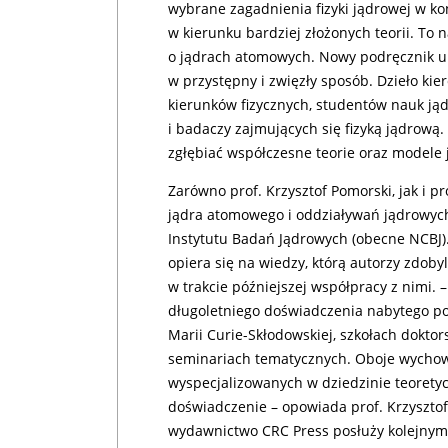
wybrane zagadnienia fizyki jądrowej w ko
w kierunku bardziej złożonych teorii. To 
o jądrach atomowych. Nowy podręcznik u
w przystępny i zwięzły sposób. Dzieło ki
kierunków fizycznych, studentów nauk jądr
i badaczy zajmujących się fizyką jądrową
zgłębiać współczesne teorie oraz modele
Zarówno prof. Krzysztof Pomorski, jak i pr
jądra atomowego i oddziaływań jądrowyc
Instytutu Badań Jądrowych (obecne NCBJ)
opiera się na wiedzy, którą autorzy zdob
w trakcie późniejszej współpracy z nimi.
długoletniego doświadczenia nabytego p
Marii Curie-Skłodowskiej, szkołach doktor
seminariach tematycznych. Oboje wychowa
wyspecjalizowanych w dziedzinie teoretyc
doświadczenie – opowiada prof. Krzyszto
wydawnictwo CRC Press posłuży kolejnym