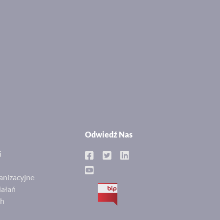
Odwiedź Nas
i
anizacyjne
iałań
BIP
ch