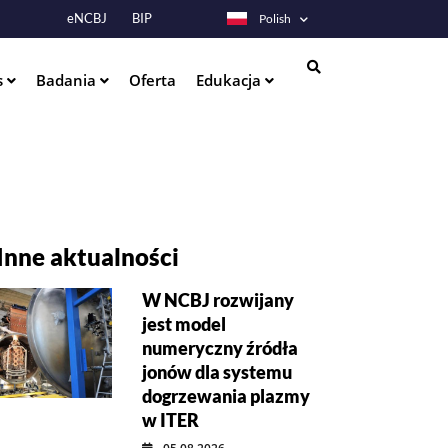
eNCBJ
BIP
Polish
s
Badania
Oferta
Edukacja
Szukaj
Inne aktualności
W NCBJ rozwijany
jest model
numeryczny źródła
jonów dla systemu
dogrzewania plazmy
w ITER