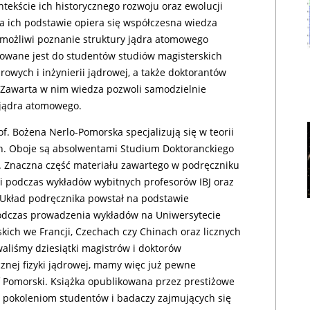
ntekście ich historycznego rozwoju oraz ewolucji
na ich podstawie opiera się współczesna wiedza
możliwi poznanie struktury jądra atomowego
erowane jest do studentów studiów magisterskich
owych i inżynierii jądrowej, a także doktorantów
. Zawarta w nim wiedza pozwoli samodzielnie
 jądra atomowego.
of. Bożena Nerlo-Pomorska specjalizują się w teorii
h. Oboje są absolwentami Studium Doktoranckiego
. Znaczna część materiału zawartego w podręczniku
yli podczas wykładów wybitnych profesorów IBJ oraz
 –Układ podręcznika powstał na podstawie
odczas prowadzenia wykładów na Uniwersytecie
skich we Francji, Czechach czy Chinach oraz licznych
liśmy dziesiątki magistrów i doktorów
znej fizyki jądrowej, mamy więc już pewne
f Pomorski. Książka opublikowana przez prestiżowe
 pokoleniom studentów i badaczy zajmujących się