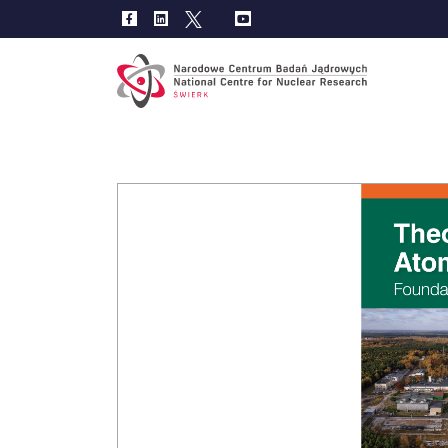
Main
navig