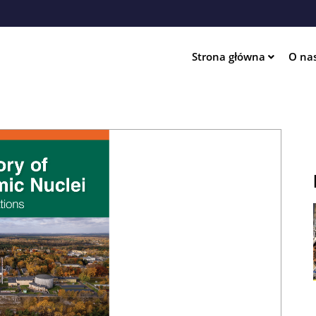
Przejdź
do
treści
Strona główna
O na
ation