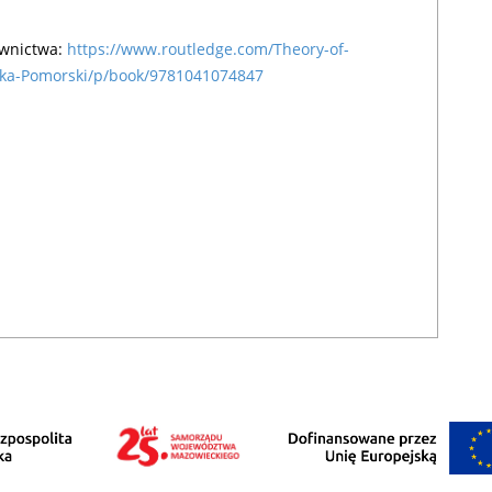
awnictwa:
https://www.routledge.com/Theory-of-
ska-Pomorski/p/book/9781041074847