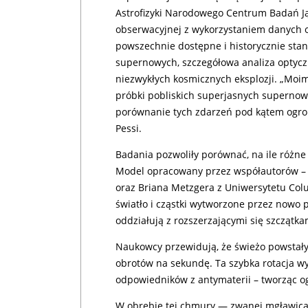
Astrofizyki Narodowego Centrum Badań Jąd
obserwacyjnej z wykorzystaniem danych 
powszechnie dostępne i historycznie sta
supernowych, szczegółowa analiza optycz
niezwykłych kosmicznych eksplozji. „Moi
próbki pobliskich superjasnych supernowy
porównanie tych zdarzeń pod kątem ogromn
Pessi.
Badania pozwoliły porównać, na ile różne
Model opracowany przez współautorów – I
oraz Briana Metzgera z Uniwersytetu Colu
światło i cząstki wytworzone przez nowo 
oddziałują z rozszerzającymi się szczątk
Naukowcy przewidują, że świeżo powstał
obrotów na sekundę. Ta szybka rotacja wy
odpowiedników z antymaterii – tworząc o
W obrębie tej chmury — zwanej mgławicą