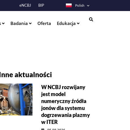
eNCBJ
BIP
Polish
s
Badania
Oferta
Edukacja
Szukaj
Inne aktualności
W NCBJ rozwijany
jest model
numeryczny źródła
jonów dla systemu
dogrzewania plazmy
w ITER