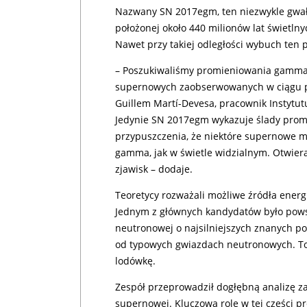
Nazwany SN 2017egm, ten niezwykle gwał
położonej około 440 milionów lat świetln
Nawet przy takiej odległości wybuch ten p
– Poszukiwaliśmy promieniowania gamma 
supernowych zaobserwowanych w ciągu pie
Guillem Martí-Devesa, pracownik Instytut
Jedynie SN 2017egm wykazuje ślady prom
przypuszczenia, że niektóre supernowe m
gamma, jak w świetle widzialnym. Otwier
zjawisk – dodaje.
Teoretycy rozważali możliwe źródła energi
Jednym z głównych kandydatów było powst
neutronowej o najsilniejszych znanych po
od typowych gwiazdach neutronowych. To 
lodówkę.
Zespół przeprowadził dogłębną analizę 
supernowej. Kluczową rolę w tej części pro