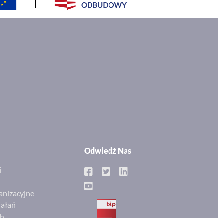
Odwiedź Nas
i
anizacyjne
iałań
BIP
ch