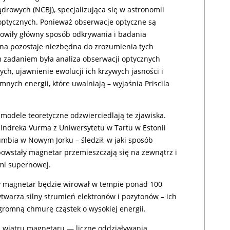
rowych (NCBJ), specjalizująca się w astronomii
optycznych. Ponieważ obserwacje optyczne są
nowiły główny sposób odkrywania i badania
na pozostaje niezbędna do zrozumienia tych
m zadaniem była analiza obserwacji optycznych
ch, ujawnienie ewolucji ich krzywych jasności i
ych energii, które uwalniają – wyjaśnia Priscila
 modele teoretyczne odzwierciedlają te zjawiska.
ndreka Vurma z Uniwersytetu w Tartu w Estonii
mbia w Nowym Jorku – śledził, w jaki sposób
powstały magnetar przemieszczają się na zewnątrz i
ami supernowej.
y magnetar będzie wirował w tempie ponad 100
twarza silny strumień elektronów i pozytonów – ich
gromną chmurę cząstek o wysokiej energii.
 wiatru magnetaru — liczne oddziaływania