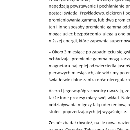
napędzają powstawanie i pochłanianie p
postaci światła. Przykładowo, elektron i 
promieniowania gamma, lub dwa promieni
ten i inne sposoby promienie gamma oddz
mogąc uciec bezpośrednio, ulegają one prz
niższej energii, które zapewnia supernow
– Około 3 miesiące po zapadnięciu się gwi
ochładzają, promienie gamma mogą zaczą
magnetaru najlepiej odzwierciedla jasno
pierwszych miesiącach, ale widzimy poten
światło widzialne zanika dość nieregularn
Acero i jego współpracownicy uważają, ż
także inne procesy miały swój wkład. Na
oddziaływania między falą uderzeniową a
stuleci poprzedzających jej wygaśnięcie.
Zespół zbadał również, na ile nowa nazi
gamma, Cerenkov Telescope Array Obser