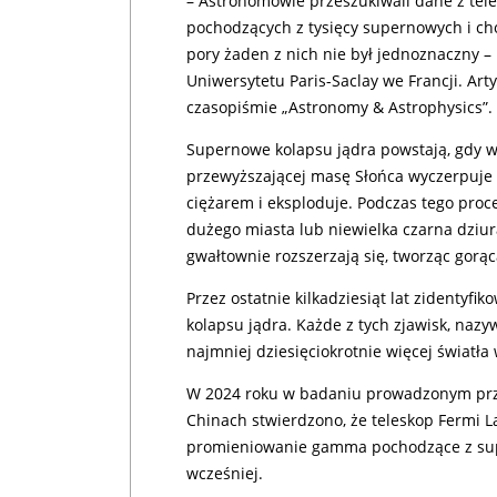
– Astronomowie przeszukiwali dane z te
pochodzących z tysięcy supernowych i cho
pory żaden z nich nie był jednoznaczny –
Uniwersytetu Paris-Saclay we Francji. Art
czasopiśmie „Astronomy & Astrophysics”.
Supernowe kolapsu jądra powstają, gdy w
przewyższającej masę Słońca wyczerpuje 
ciężarem i eksploduje. Podczas tego pro
dużego miasta lub niewielka czarna dziur
gwałtownie rozszerzają się, tworząc gorą
Przez ostatnie kilkadziesiąt lat zidenty
kolapsu jądra. Każde z tych zjawisk, na
najmniej dziesięciokrotnie więcej światła
W 2024 roku w badaniu prowadzonym prze
Chinach stwierdzono, że teleskop Fermi L
promieniowanie gamma pochodzące z supe
wcześniej.