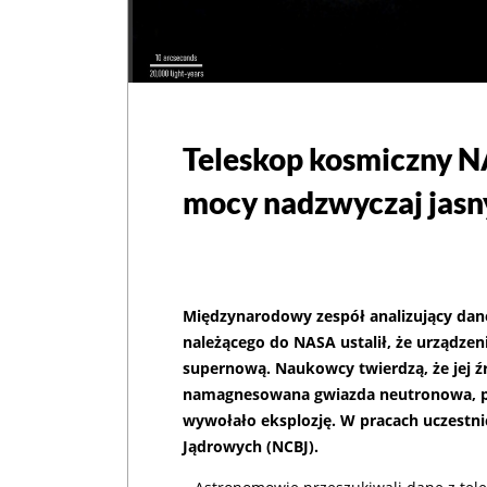
Teleskop kosmiczny N
mocy nadzwyczaj jas
Międzynarodowy zespół analizujący da
należącego do NASA ustalił, że urządze
supernową. Naukowcy twierdzą, że jej ź
namagnesowana gwiazda neutronowa, pow
wywołało eksplozję. W pracach uczestn
Jądrowych (NCBJ).