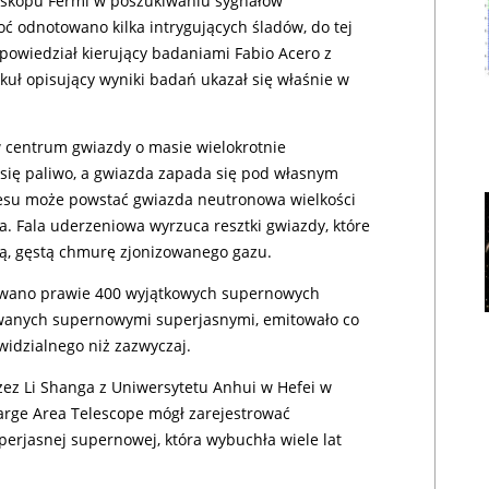
leskopu Fermi w poszukiwaniu sygnałów
ć odnotowano kilka intrygujących śladów, do tej
 powiedział kierujący badaniami Fabio Acero z
ykuł opisujący wyniki badań ukazał się właśnie w
 centrum gwiazdy o masie wielokrotnie
się paliwo, a gwiazda zapada się pod własnym
cesu może powstać gwiazda neutronowa wielkości
a. Fala uderzeniowa wyrzuca resztki gwiazdy, które
cą, gęstą chmurę zjonizowanego gazu.
fikowano prawie 400 wyjątkowych supernowych
zywanych supernowymi superjasnymi, emitowało co
 widzialnego niż zazwyczaj.
z Li Shanga z Uniwersytetu Anhui w Hefei w
arge Area Telescope mógł zarejestrować
rjasnej supernowej, która wybuchła wiele lat