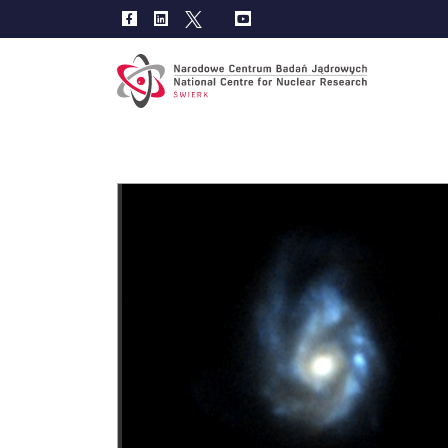
Main
navig