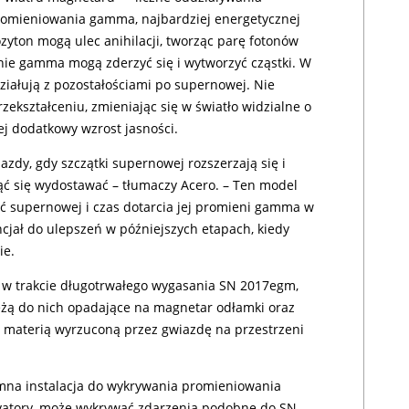
romieniowania gamma, najbardziej energetycznej
pozyton mogą ulec anihilacji, tworząc parę fotonów
e gamma mogą zderzyć się i wytworzyć cząstki. W
iałują z pozostałościami po supernowej. Nie
ekształceniu, zmieniając się w światło widzialne o
ej dodatkowy wzrost jasności.
azdy, gdy szczątki supernowej rozszerzają się i
ć się wydostawać – tłumaczy Acero. – Ten model
ść supernowej i czas dotarcia jej promieni gamma w
cjał do ulepszeń w późniejszych etapach, kiedy
ie.
e w trakcie długotrwałego wygasania SN 2017egm,
leżą do nich opadające na magnetar odłamki oraz
 materią wyrzuconą przez gwiazdę na przestrzeni
emna instalacja do wykrywania promieniowania
vatory, może wykrywać zdarzenia podobne do SN