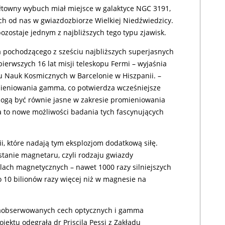
towny wybuch miał miejsce w galaktyce NGC 3191,
ych od nas w gwiazdozbiorze Wielkiej Niedźwiedzicy.
ozostaje jednym z najbliższych tego typu zjawisk.
pochodzącego z sześciu najbliższych superjasnych
rwszych 16 lat misji teleskopu Fermi – wyjaśnia
u Nauk Kosmicznych w Barcelonie w Hiszpanii. –
ieniowania gamma, co potwierdza wcześniejsze
ogą być równie jasne w zakresie promieniowania
a to nowe możliwości badania tych fascynujących
i, które nadają tym eksplozjom dodatkową siłę.
anie magnetaru, czyli rodzaju gwiazdy
lach magnetycznych – nawet 1000 razy silniejszych
10 bilionów razy więcej niż w magnesie na
zaobserwowanych cech optycznych i gamma
jektu odegrała dr Priscila Pessi z Zakładu