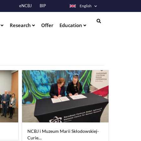
eNCBJ
BIP
English
s
Research
Offer
Education
Search
NCBJ i Muzeum Marii Skłodowskiej-
Curie…