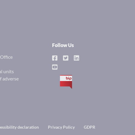
Follow Us
Office
l units
of adverse
BIP
essibility declaration
Privacy Policy
GDPR