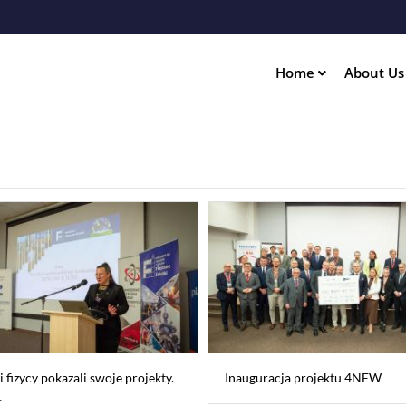
Skip
to
main
content
Home
About U
ation
 fizycy pokazali swoje projekty.
Inauguracja projektu 4NEW
…