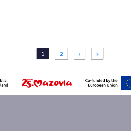
››
Last »
1
2
›
»