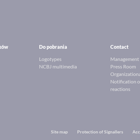
ików
Do pobrania
Contact
Logotypes
Management 
NCBJ multimedia
Press Room
Organizationa
Notification 
reactions
Footer
Site map
Protection of Signallers
Acc