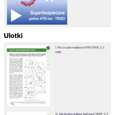
Ulotki
I. Po co nam reaktory HTR?
(PDF, 2,1
MB)
II. Jak działa reaktor jądrowy?
(PDF, 5,7