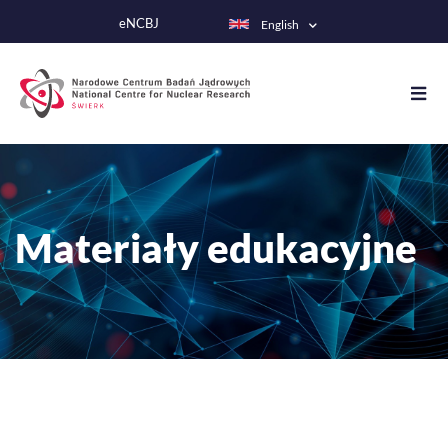
Skip
eNCBJ
English
to
main
content
Materiały edukacyjne