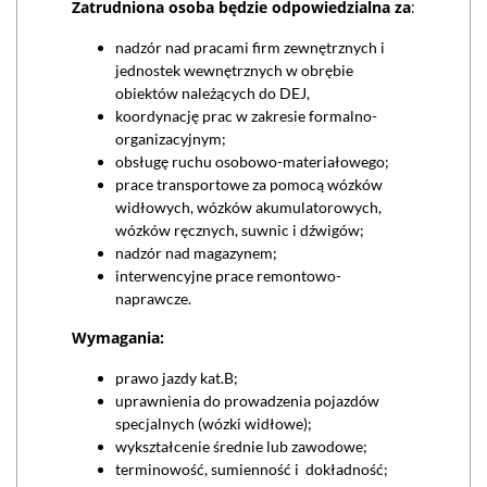
Zatrudniona osoba będzie odpowiedzialna za
:
nadzór nad pracami firm zewnętrznych i
jednostek wewnętrznych w obrębie
obiektów należących do DEJ,
koordynację prac w zakresie formalno-
organizacyjnym;
obsługę ruchu osobowo-materiałowego;
prace transportowe za pomocą wózków
widłowych, wózków akumulatorowych,
wózków ręcznych, suwnic i dźwigów;
nadzór nad magazynem;
interwencyjne prace remontowo-
naprawcze.
Wymagania:
prawo jazdy kat.B;
uprawnienia do prowadzenia pojazdów
specjalnych (wózki widłowe);
wykształcenie średnie lub zawodowe;
terminowość, sumienność i dokładność;