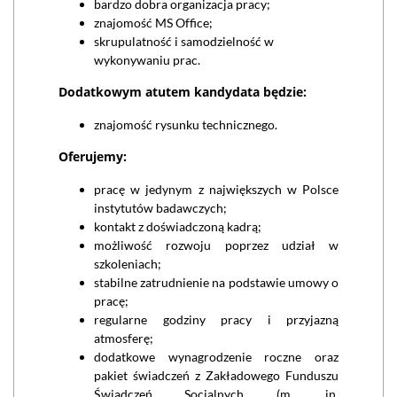
bardzo dobra organizacja pracy;
znajomość MS Office;
skrupulatność i samodzielność w
wykonywaniu prac.
Dodatkowym atutem kandydata będzie:
znajomość rysunku technicznego.
Oferujemy:
pracę w jedynym z największych w Polsce
instytutów badawczych;
kontakt z doświadczoną kadrą;
możliwość rozwoju poprzez udział w
szkoleniach;
stabilne zatrudnienie na podstawie umowy o
pracę;
regularne godziny pracy i przyjazną
atmosferę;
dodatkowe wynagrodzenie roczne oraz
pakiet świadczeń z Zakładowego Funduszu
Świadczeń Socjalnych (m. in.