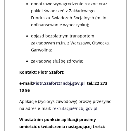
dodatkowe wynagrodzenie roczne oraz
pakiet świadczeń z Zakładowego
Funduszu Świadczeń Socjalnych (m. in.
dofinansowanie wypoczynku);
dojazd bezpłatnym transportem
zakładowym m.in. z Warszawy, Otwocka,
Garwolina;
zakładową służbę zdrowia;
Kontakt: Piotr Szaforz
e-mail:
Piotr.Szaforz@ncbj.gov.pl
tel.:22 273
10 86
Aplikacje (życiorys zawodowy) proszę przesyłać
na adres e-mail:
rekrutacja@ncbj.gov.pl
W ostatnim punkcie aplikacji prosimy
umieścić oświadczenia następującej treści: