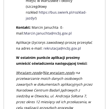
miejsc w Warszawie i okolicy
(szczegółowy
rozkład
https://bus.swierk.pl/rozklad-
jazdy/
)
Kontakt:
Marcin Januchta E-
mail:
Marcin.Januchta@ncbj.gov.pl
Aplikacje (życiorys zawodowy) proszę przesyłać
na adres e-mail:
rekrutacja@ncbj.gov.pl
W ostatnim punkcie aplikacji prosimy
umieścić oświadczenia następującej treści:
Wyrażam zgodę
/
Nie wyrażam zgody
na
przetwarzanie moich danych osobowych
zawartych w dokumentach aplikacyjnych przez
Narodowe Centrum Badań Jądrowych z
siedzibą w Otwocku, ul. Andrzeja Sołtana 7,
przez okres 12 miesięcy od ich przekazania, w
celu realizacji przyszłych procesów