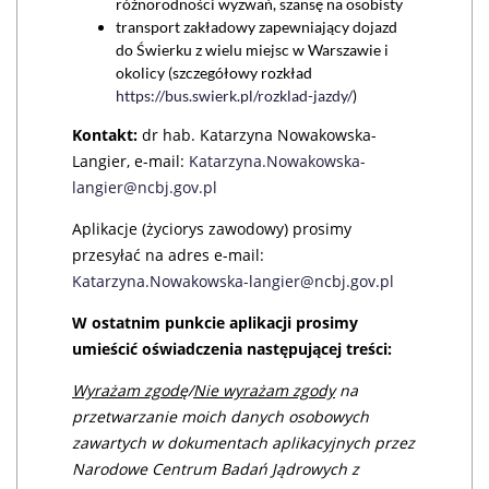
różnorodności wyzwań, szansę na osobisty
transport zakładowy zapewniający dojazd
do Świerku z wielu miejsc w Warszawie i
okolicy (szczegółowy rozkład
https://bus.swierk.pl/rozklad-jazdy/
)
Kontakt:
dr hab. Katarzyna Nowakowska-
Langier, e-mail:
Katarzyna.Nowakowska-
langier@ncbj.gov.pl
Aplikacje (życiorys zawodowy) prosimy
przesyłać na adres e-mail:
Katarzyna.Nowakowska-langier@ncbj.gov.pl
W ostatnim punkcie aplikacji prosimy
umieścić oświadczenia następującej treści:
Wyrażam zgodę
/
Nie wyrażam zgody
na
przetwarzanie moich danych osobowych
zawartych w dokumentach aplikacyjnych przez
Narodowe Centrum Badań Jądrowych z