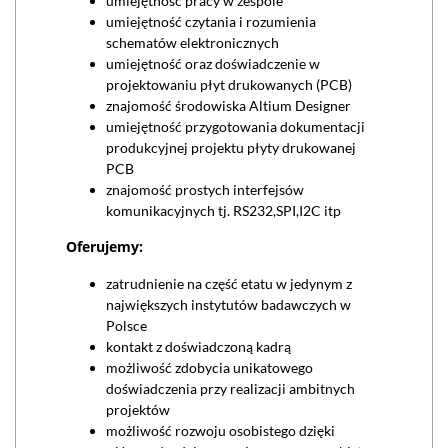
umiejętność pracy w zespole
umiejętność czytania i rozumienia
schematów elektronicznych
umiejętność oraz doświadczenie w
projektowaniu płyt drukowanych (PCB)
znajomość środowiska Altium Designer
umiejętność przygotowania dokumentacji
produkcyjnej projektu płyty drukowanej
PCB
znajomość prostych interfejsów
komunikacyjnych tj. RS232,SPI,I2C itp
Oferujemy:
zatrudnienie na część etatu w jedynym z
największych instytutów badawczych w
Polsce
kontakt z doświadczoną kadrą
możliwość zdobycia unikatowego
doświadczenia przy realizacji ambitnych
projektów
możliwość rozwoju osobistego dzięki