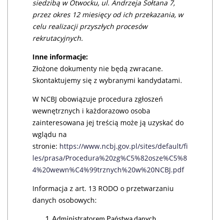
siedzibą w Otwocku, ul. Andrzeja Sołtana 7,
przez okres 12 miesięcy od ich przekazania, w
celu realizacji przyszłych procesów
rekrutacyjnych.
Inne informacje:
Złożone dokumenty nie będą zwracane.
Skontaktujemy się z wybranymi kandydatami.
W NCBJ obowiązuje procedura zgłoszeń
wewnętrznych i każdorazowo osoba
zainteresowana jej treścią może ją uzyskać do
wglądu na
stronie:
https://www.ncbj.gov.pl/sites/default/fi
les/prasa/Procedura%20zg%C5%82osze%C5%8
4%20wewn%C4%99trznych%20w%20NCBJ.pdf
Informacja z art. 13 RODO o przetwarzaniu
danych osobowych:
Administratorem Państwa danych