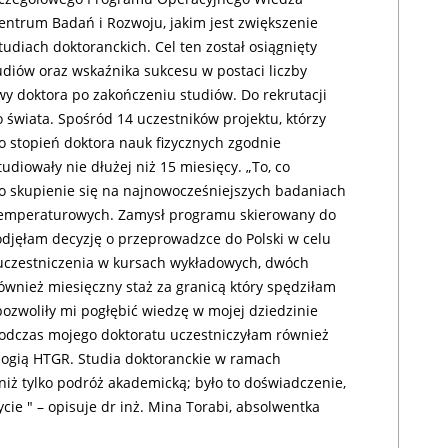
ntrum Badań i Rozwoju, jakim jest zwiększenie
tudiach doktoranckich. Cel ten został osiągnięty
diów oraz wskaźnika sukcesu w postaci liczby
y doktora po zakończeniu studiów. Do rekrutacji
 świata. Spośród 14 uczestników projektu, którzy
ało stopień doktora nauk fizycznych zgodnie
diowały nie dłużej niż 15 miesięcy. „To, co
o skupienie się na najnowocześniejszych badaniach
otemperaturowych. Zamysł programu skierowany do
odjęłam decyzję o przeprowadzce do Polski w celu
czestniczenia w kursach wykładowych, dwóch
ównież miesięczny staż za granicą który spędziłam
pozwoliły mi pogłębić wiedzę w mojej dziedzinie
odczas mojego doktoratu uczestniczyłam również
logią HTGR. Studia doktoranckie w ramach
iż tylko podróż akademicką; było to doświadczenie,
cie " – opisuje dr inż. Mina Torabi, absolwentka