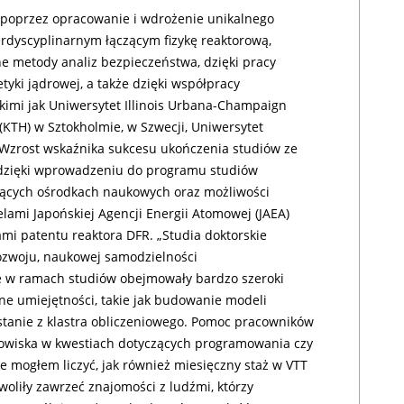
a poprzez opracowanie i wdrożenie unikalnego
rdyscyplinarnym łączącym fizykę reaktorową,
e metody analiz bezpieczeństwa, dzięki pracy
tyki jądrowej, a także dzięki współpracy
imi jak Uniwersytet Illinois Urbana-Champaign
(KTH) w Sztokholmie, w Szwecji, Uniwersytet
zrost wskaźnika sukcesu ukończenia studiów ze
. dzięki wprowadzeniu do programu studiów
dących ośrodkach naukowych oraz możliwości
lami Japońskiej Agencji Energii Atomowej (JAEA)
ami patentu reaktora DFR. „Studia doktorskie
ozwoju, naukowej samodzielności
e w ramach studiów obejmowały bardzo szeroki
zne umiejętności, takie jak budowanie modeli
tanie z klastra obliczeniowego. Pomoc pracowników
odowiska w kwestiach dotyczących programowania czy
 mogłem liczyć, jak również miesięczny staż w VTT
woliły zawrzeć znajomości z ludźmi, którzy