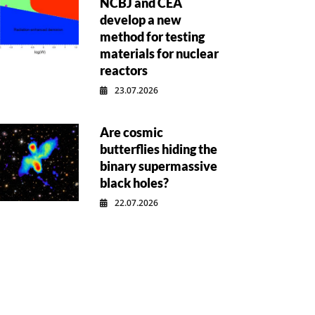
NCBJ and CEA
develop a new
method for testing
materials for nuclear
reactors
23.07.2026
Are cosmic
butterflies hiding the
binary supermassive
black holes?
22.07.2026