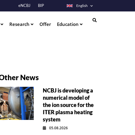
eNCBJ
BIP
English
s
Research
Offer
Education
Search
Other News
NCBJ is developing a
numerical model of
the ion source for the
ITER plasma heating
system
05.08.2026