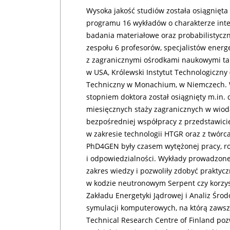
Wysoka jakość studiów została osiągnięt
programu 16 wykładów o charakterze inte
badania materiałowe oraz probabilistyczn
zespołu 6 profesorów, specjalistów energe
z zagranicznymi ośrodkami naukowymi tak
w USA, Królewski Instytut Technologiczny 
Techniczny w Monachium, w Niemczech. W
stopniem doktora został osiągnięty m.in
miesięcznych staży zagranicznych w wio
bezpośredniej współpracy z przedstawicie
w zakresie technologii HTGR oraz z twórc
PhD4GEN były czasem wytężonej pracy, r
i odpowiedzialności. Wykłady prowadzon
zakres wiedzy i pozwoliły zdobyć praktyc
w kodzie neutronowym Serpent czy korzys
Zakładu Energetyki Jądrowej i Analiz Śr
symulacji komputerowych, na którą zawsze
Technical Research Centre of Finland poz