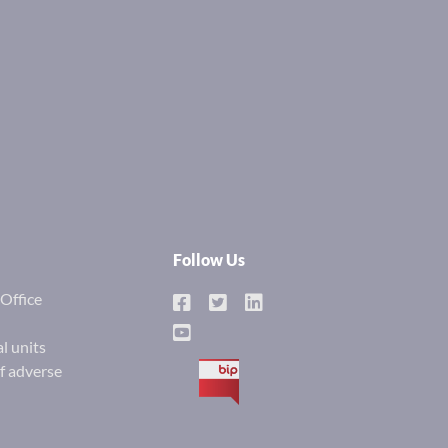
Follow Us
Office
l units
of adverse
BIP