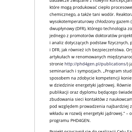
badawcze związane z nowymi koncepcjam
które mogą produkować ciepło procesowe
chemicznego, a także tani wodór. Reaktor
wysokotemperaturowy chłodzony gazem (
dwupłynowy (DFR), którego technologia zo
jednego z promotorów doktoratów projek
i analiz dotyczących podstaw fizycznych,
i DFR, jak również ich bezpieczeństwa. O
artykułach w renomowanych międzynaro
stronie
http://phd4gen.pl/publications/
) 
seminariach i sympozjach. „Program stu
sposobem na zdobycie kompetencji koniec
w dziedzinie energetyki jądrowej. Równi
publikacji oraz dyplomu będącego świade
zbudowania sieci kontaktów z naukowcami 
pod względem prowadzenia najbardziej 
wkładu w rozwój energetyki jądrowej.” – o
programu PHD4GEN.
Projekt przyczynił się do realizacji Cel