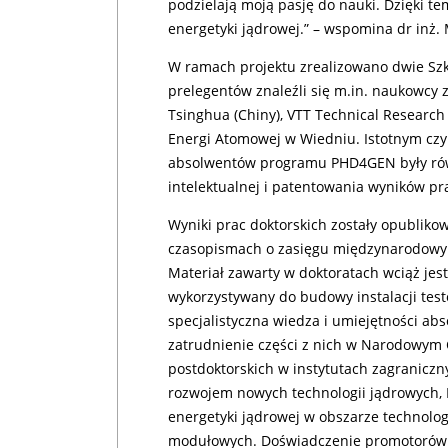
podzielają moją pasję do nauki. Dzięki 
energetyki jądrowej.” – wspomina dr inż.
W ramach projektu zrealizowano dwie Sz
prelegentów znaleźli się m.in. naukowcy 
Tsinghua (Chiny), VTT Technical Research
Energi Atomowej w Wiedniu. Istotnym cz
absolwentów programu PHD4GEN były równ
intelektualnej i patentowania wyników p
Wyniki prac doktorskich zostały opublik
czasopismach o zasięgu międzynarodowym
Materiał zawarty w doktoratach wciąż jes
wykorzystywany do budowy instalacji tes
specjalistyczna wiedza i umiejętności ab
zatrudnienie części z nich w Narodowym
postdoktorskich w instytutach zagranicz
rozwojem nowych technologii jądrowych, 
energetyki jądrowej w obszarze technolo
modułowych. Doświadczenie promotorów 