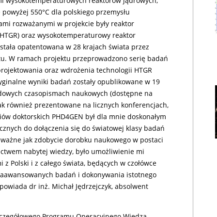
i wysokotemperaturowych reaktorów jądrowych,
 powyżej 550°C dla polskiego przemysłu
ami rozważanymi w projekcie były reaktor
HTGR) oraz wysokotemperaturowy reaktor
stała opatentowana w 28 krajach świata przez
tu. W ramach projektu przeprowadzono serię badań
 projektowania oraz wdrożenia technologii HTGR
ryginalne wyniki badań zostały opublikowane w 19
dowych czasopismach naukowych (dostępne na
jak również prezentowane na licznych konferencjach,
diów doktorskich PHD4GEN był dla mnie doskonałym
znych do dołączenia się do światowej klasy badań
e ważne jak zdobycie dorobku naukowego w postaci
ctwem nabytej wiedzy, było umożliwienie mi
z Polski i z całego świata, będących w czołówce
zaawansowanych badań i dokonywania istotnego
powiada dr inż. Michał Jędrzejczyk, absolwent
u Szczegółowego Programu Operacyjnego Wiedza