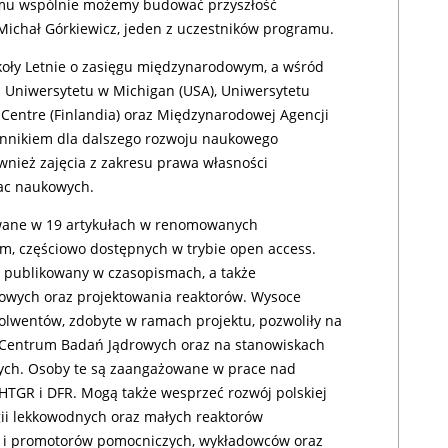
temu wspólnie możemy budować przyszłość
 Michał Górkiewicz, jeden z uczestników programu.
koły Letnie o zasięgu międzynarodowym, a wśród
z Uniwersytetu w Michigan (USA), Uniwersytetu
 Centre (Finlandia) oraz Międzynarodowej Agencji
ynnikiem dla dalszego rozwoju naukowego
ież zajęcia z zakresu prawa własności
rac naukowych.
owane w 19 artykułach w renomowanych
, częściowo dostępnych w trybie open access.
t publikowany w czasopismach, a także
towych oraz projektowania reaktorów. Wysoce
solwentów, zdobyte w ramach projektu, pozwoliły na
 Centrum Badań Jądrowych oraz na stanowiskach
nych. Osoby te są zaangażowane w prace nad
HTGR i DFR. Mogą także wesprzeć rozwój polskiej
gii lekkowodnych oraz małych reaktorów
i promotorów pomocniczych, wykładowców oraz