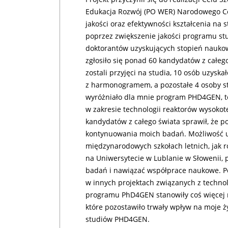
Edukacja Rozwój (PO WER) Narodowego Ce
jakości oraz efektywności kształcenia na s
poprzez zwiększenie jakości programu stu
doktorantów uzyskujących stopień naukow
zgłosiło się ponad 60 kandydatów z całego
zostali przyjęci na studia, 10 osób uzysk
z harmonogramem, a pozostałe 4 osoby stu
wyróżniało dla mnie program PHD4GEN, t
w zakresie technologii reaktorów wysok
kandydatów z całego świata sprawił, że p
kontynuowania moich badań. Możliwość u
międzynarodowych szkołach letnich, jak r
na Uniwersytecie w Lublanie w Słowenii, 
badań i nawiązać współprace naukowe. P
w innych projektach związanych z techno
programu PhD4GEN stanowiły coś więcej n
które pozostawiło trwały wpływ na moje ży
studiów PHD4GEN.