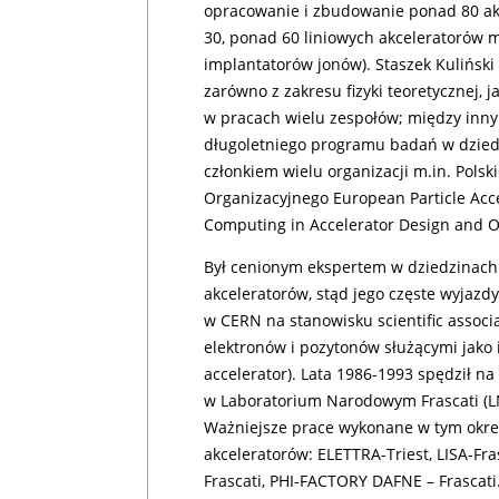
opracowanie i zbudowanie ponad 80 akc
30, ponad 60 liniowych akceleratorów me
implantatorów jonów). Staszek Kuliński
zarówno z zakresu fizyki teoretycznej, j
w pracach wielu zespołów; między inn
długoletniego programu badań w dziedzi
członkiem wielu organizacji m.in. Pols
Organizacyjnego European Particle Acce
Computing in Accelerator Design and O
Był cenionym ekspertem w dziedzinach
akceleratorów, stąd jego częste wyjazdy
w CERN na stanowisku scientific associ
elektronów i pozytonów służącymi jako i
accelerator). Lata 1986-1993 spędził 
w Laboratorium Narodowym Frascati (LN
Ważniejsze prace wykonane w tym okres
akceleratorów: ELETTRA-Triest, LISA-Fr
Frascati, PHI-FACTORY DAFNE – Frascati