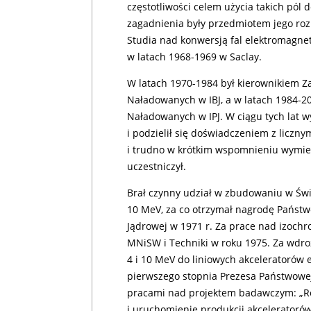
częstotliwości celem użycia takich pól 
zagadnienia były przedmiotem jego rozp
Studia nad konwersją fal elektromagn
w latach 1968-1969 w Saclay.
W latach 1970-1984 był kierownikiem Zak
Naładowanych w IBJ, a w latach 1984-20
Naładowanych w IPJ. W ciągu tych lat 
i podzielił się doświadczeniem z licz
i trudno w krótkim wspomnieniu wymien
uczestniczył.
Brał czynny udział w zbudowaniu w Świ
10 MeV, za co otrzymał nagrodę Państw
Jądrowej w 1971 r. Za prace nad izoch
MNiSW i Techniki w roku 1975. Za wdroż
4 i 10 MeV do liniowych akceleratorów
pierwszego stopnia Prezesa Państwowej
pracami nad projektem badawczym: „Ro
i uruchomienie produkcji akceleratoró