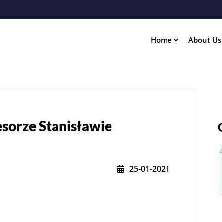
Skip
to
main
content
Home
About U
ation
sorze Stanisławie
25-01-2021