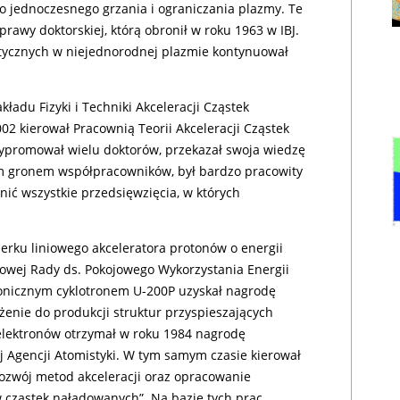
do jednoczesnego grzania i ograniczania plazmy. Te
rawy doktorskiej, którą obronił w roku 1963 w IBJ.
etycznych w niejednorodnej plazmie kontynuował
ładu Fizyki i Techniki Akceleracji Cząstek
02 kierował Pracownią Teorii Akceleracji Cząstek
wypromował wielu doktorów, przekazał swoja wiedzę
nym gronem współpracowników, był bardzo pracowity
ić wszystkie przedsięwzięcia, w których
erku liniowego akceleratora protonów o energii
owej Rady ds. Pokojowego Wykorzystania Energii
ronicznym cyklotronem U-200P uzyskał nagrodę
enie do produkcji struktur przyspieszających
 elektronów otrzymał w roku 1984 nagrodę
 Agencji Atomistyki. W tym samym czasie kierował
zwój metod akceleracji oraz opracowanie
w cząstek naładowanych”. Na bazie tych prac