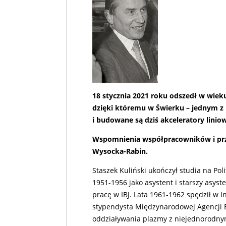
18 stycznia 2021 roku odszedł w wieku 
dzięki któremu w Świerku – jednym z 
i budowane są dziś akceleratory linio
Wspomnienia współpracowników i przy
Wysocka-Rabin.
Staszek Kuliński ukończył studia na Pol
1951-1956 jako asystent i starszy asyst
pracę w IBJ. Lata 1961-1962 spędził w I
stypendysta Międzynarodowej Agencji 
oddziaływania plazmy z niejednorodny