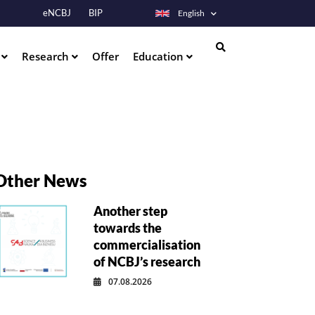
eNCBJ
BIP
English
s
Research
Offer
Education
Search
Other News
Another step
towards the
commercialisation
of NCBJ’s research
07.08.2026