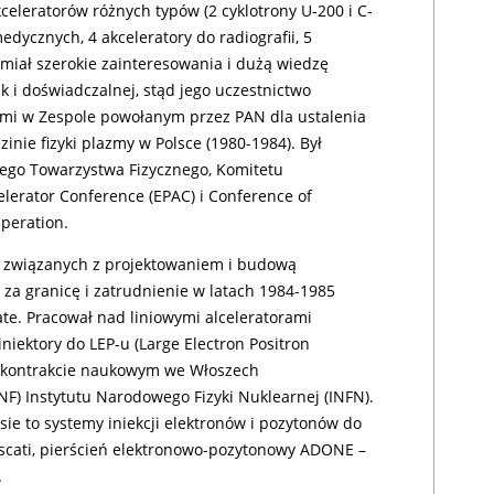
eleratorów różnych typów (2 cyklotrony U-200 i C-
dycznych, 4 akceleratory do radiografii, 5
 miał szerokie zainteresowania i dużą wiedzę
ak i doświadczalnej, stąd jego uczestnictwo
ymi w Zespole powołanym przez PAN dla ustalenia
nie fizyki plazmy w Polsce (1980-1984). Był
kiego Towarzystwa Fizycznego, Komitetu
lerator Conference (EPAC) i Conference of
peration.
 związanych z projektowaniem i budową
 za granicę i zatrudnienie w latach 1984-1985
ate. Pracował nad liniowymi alceleratorami
niektory do LEP-u (Large Electron Positron
na kontrakcie naukowym we Włoszech
F) Instytutu Narodowego Fizyki Nuklearnej (INFN).
ie to systemy iniekcji elektronów i pozytonów do
ascati, pierścień elektronowo-pozytonowy ADONE –
.