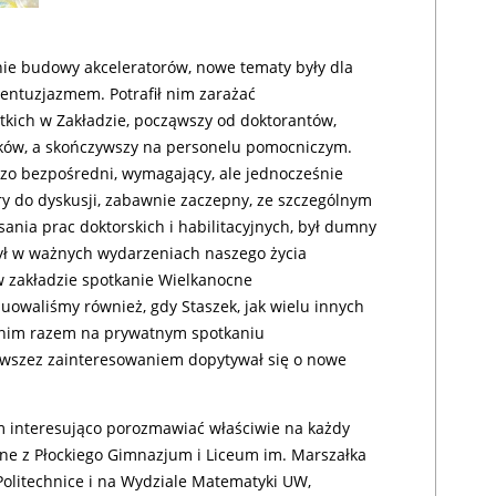
inie budowy akceleratorów, nowe tematy były dla
entuzjazmem. Potrafił nim zarażać
kich w Zakładzie, począwszy od doktorantów,
ików, a skończywszy na personelu pomocniczym.
dzo bezpośredni, wymagający, ale jednocześnie
ry do dyskusji, zabawnie zaczepny, ze szczególnym
nia prac doktorskich i habilitacyjnych, był dumny
zył w ważnych wydarzeniach naszego życia
 zakładzie spotkanie Wielkanocne
uowaliśmy również, gdy Staszek, jak wielu innych
tnim razem na prywatnym spotkaniu
awszez zainteresowaniem dopytywał się o nowe
im interesująco porozmawiać właściwie na każdy
one z Płockiego Gimnazjum i Liceum im. Marszałka
Politechnice i na Wydziale Matematyki UW,