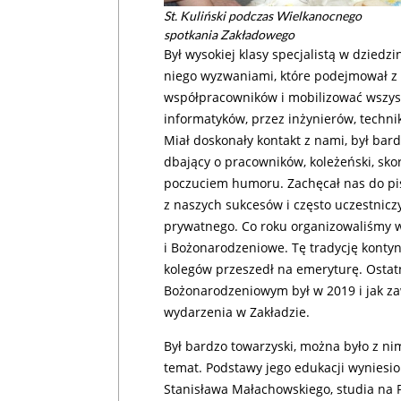
St. Kuliński podczas Wielkanocnego
spotkania Zakładowego
Był wysokiej klasy specjalistą w dziedz
niego wyzwaniami, które podejmował z 
współpracowników i mobilizować wszyst
informatyków, przez inżynierów, techn
Miał doskonały kontakt z nami, był bar
dbający o pracowników, koleżeński, sko
poczuciem humoru. Zachęcał nas do pisa
z naszych sukcesów i często uczestnic
prywatnego. Co roku organizowaliśmy w
i Bożonarodzeniowe. Tę tradycję kontyn
kolegów przeszedł na emeryturę. Osta
Bożonarodzeniowym był w 2019 i jak z
wydarzenia w Zakładzie.
Był bardzo towarzyski, można było z n
temat. Podstawy jego edukacji wyniesi
Stanisława Małachowskiego, studia na 