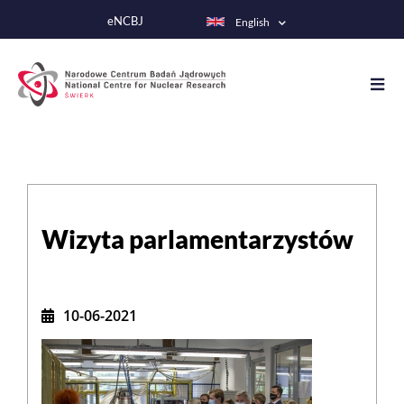
Skip
eNCBJ
English
to
main
content
Wizyta parlamentarzystów
10-06-2021